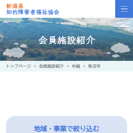
新潟県
知的障害者福祉協会
会員施設紹介
トップページ
>
会員施設紹介
>
中越
>
魚沼市
地域・事業で絞り込む