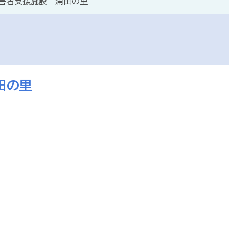
害者支援施設 浦田の里
田の里