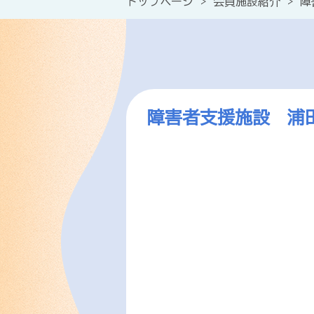
トップページ
>
会員施設紹介
>
障
障害者支援施設 浦