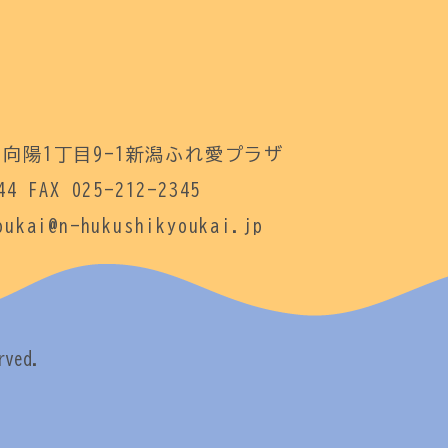
向陽1丁目9-1新潟ふれ愛プラザ
44 FAX 025-212-2345
ukai@n-hukushikyoukai.jp
rved.