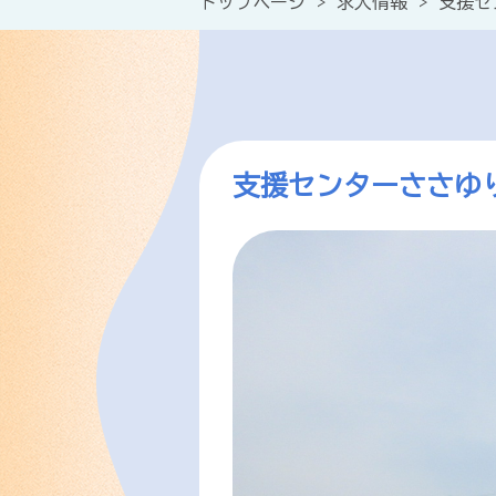
トップページ
>
求人情報
>
支援セ
支援センターささゆ