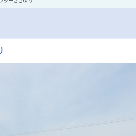
ンターささゆり
り