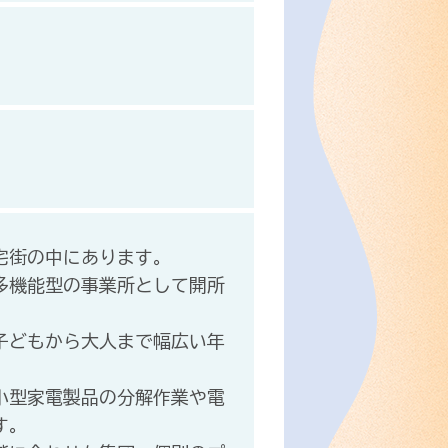
宅街の中にあります。
多機能型の事業所として開所
子どもから大人まで幅広い年
。
小型家電製品の分解作業や電
す。